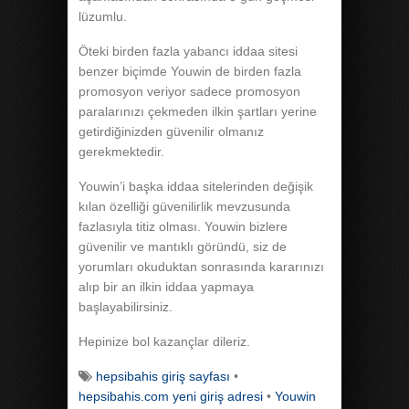
lüzumlu.
Öteki birden fazla yabancı iddaa sitesi
benzer biçimde Youwin de birden fazla
promosyon veriyor sadece promosyon
paralarınızı çekmeden ilkin şartları yerine
getirdiğinizden güvenilir olmanız
gerekmektedir.
Youwin’i başka iddaa sitelerinden değişik
kılan özelliği güvenilirlik mevzusunda
fazlasıyla titiz olması. Youwin bizlere
güvenilir ve mantıklı göründü, siz de
yorumları okuduktan sonrasında kararınızı
alıp bir an ilkin iddaa yapmaya
başlayabilirsiniz.
Hepinize bol kazançlar dileriz.
hepsibahis giriş sayfası
•
hepsibahis.com yeni giriş adresi
•
Youwin