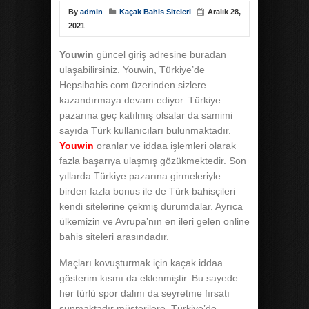
By
admin
Kaçak Bahis Siteleri
Aralık 28,
2021
Youwin
güncel giriş adresine buradan
ulaşabilirsiniz. Youwin, Türkiye’de
Hepsibahis.com üzerinden sizlere
kazandırmaya devam ediyor. Türkiye
pazarına geç katılmış olsalar da samimi
sayıda Türk kullanıcıları bulunmaktadır.
Youwin
oranlar ve iddaa işlemleri olarak
fazla başarıya ulaşmış gözükmektedir. Son
yıllarda Türkiye pazarına girmeleriyle
birden fazla bonus ile de Türk bahisçileri
kendi sitelerine çekmiş durumdalar. Ayrıca
ülkemizin ve Avrupa’nın en ileri gelen online
bahis siteleri arasındadır.
Maçları kovuşturmak için kaçak iddaa
gösterim kısmı da eklenmiştir. Bu sayede
her türlü spor dalını da seyretme fırsatı
sunmaktadır müşterilere. Türkiye’de