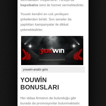
hepsibahis
isimi ile hizmet vermektedirler.
Youwin kendini en cok yenileyen
şirketlerden biridir. Son seneler da
yaptıkları kampanyalar ile dikkat
çekmektedirler.
youwin-analiz-giris
YOUWIN
BONUSLARI
Her iddaa firmanın de bulunduğu gibi
burada da promosyonlar bulunmaktadır.