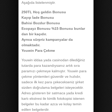
Aşağıda listelenmiştir.
250TL Hoş geldin Bonusu
Kayıp İade Bonusu
Bahisi Bozdur Bonusu
Ecopayz Bonusu %15 Bonusu bunlar
dan bir kaçıdır.
Ayrıca sürpriz kampanyalar da
olmaktadır.
Youwin Para Çekme
Youwin iddaa yada casinodan dilediğiniz
tutarda para kazandıysanız artık sıra
paramızı çekmeye kalmıştır. Youwin para
çekme yöntemleri güvenilir ve hızlıdır,
sadece ilk kez para çekecekseniz şirket
sizden doğrulama belgeleri isteyecektir.
Adres gösteren bir satmaca yada kredi
kartı ekstresi ile kimlik fotokopisi istenen
belgeler bu kadar azca ve kolay temin
edilen belgelerdir.