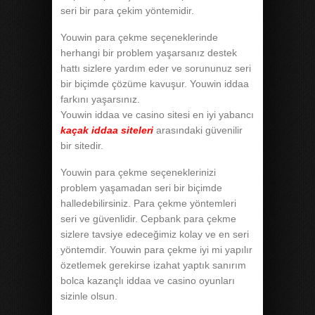
seri bir para çekim yöntemidir.
Youwin para çekme seçeneklerinde
herhangi bir problem yaşarsanız destek
hattı sizlere yardım eder ve sorununuz seri
bir biçimde çözüme kavuşur. Youwin iddaa
farkını yaşarsınız.
Youwin iddaa ve casino sitesi en iyi yabancı
kaçak iddaa siteleri
arasındaki güvenilir
bir sitedir.
Youwin para çekme seçeneklerinizi
problem yaşamadan seri bir biçimde
halledebilirsiniz. Para çekme yöntemleri
seri ve güvenlidir. Cepbank para çekme
sizlere tavsiye edeceğimiz kolay ve en seri
yöntemdir. Youwin para çekme iyi mi yapılır
özetlemek gerekirse izahat yaptık sanırım
bolca kazançlı iddaa ve casino oyunları
sizinle olsun.