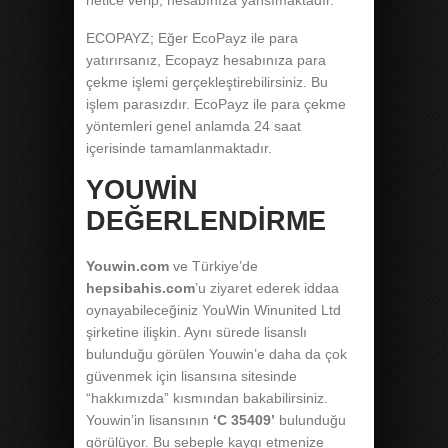
ECOPAYZ; Eğer EcoPayz ile para
yatırırsanız, Ecopayz hesabınıza para
çekme işlemi gerçekleştirebilirsiniz. Bu
işlem parasızdır. EcoPayz ile para çekme
yöntemleri genel anlamda 24 saat
içerisinde tamamlanmaktadır.
YOUWIN
DEĞERLENDIRME
Youwin.com
ve Türkiye’de
hepsibahis.com
’u ziyaret ederek iddaa
oynayabileceğiniz YouWin Winunited Ltd
şirketine ilişkin. Aynı sürede lisanslı
bulunduğu görülen Youwin’e daha da çok
güvenmek için lisansına sitesinde
“hakkımızda” kısmından bakabilirsiniz.
Youwin’in lisansının
‘C 35409’
bulunduğu
görülüyor. Bu sebeple kaygı etmenize