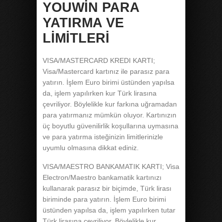
YOUWIN PARA
YATIRMA VE
LIMITLERI
VISA/MASTERCARD KREDI KARTI;
Visa/Mastercard kartınız ile parasız para
yatırın. İşlem Euro birimi üstünden yapılsa
da, işlem yapılırken kur Türk lirasına
çevriliyor. Böylelikle kur farkına uğramadan
para yatırmanız mümkün oluyor. Kartınızın
üç boyutlu güvenilirlik koşullarına uymasına
ve para yatırma isteğinizin limitlerinizle
uyumlu olmasına dikkat ediniz.
VISA/MAESTRO BANKAMATIK KARTI; Visa
Electron/Maestro bankamatik kartınızı
kullanarak parasız bir biçimde, Türk lirası
biriminde para yatırın. İşlem Euro birimi
üstünden yapılsa da, işlem yapılırken tutar
Türk lirasına çevriliyor. Böylelikle kur