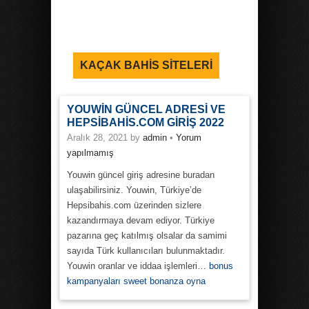
KAÇAK BAHIS SITELERI
YOUWIN GÜNCEL ADRESI VE
HEPSIBAHIS.COM GIRIŞ 2022
Aralık 28, 2021
by
admin
•
Yorum
yapılmamış
Youwin güncel giriş adresine buradan
ulaşabilirsiniz. Youwin, Türkiye’de
Hepsibahis.com üzerinden sizlere
kazandırmaya devam ediyor. Türkiye
pazarına geç katılmış olsalar da samimi
sayıda Türk kullanıcıları bulunmaktadır.
Youwin oranlar ve iddaa işlemleri…
bonus
kampanyaları
sweet bonanza oyna