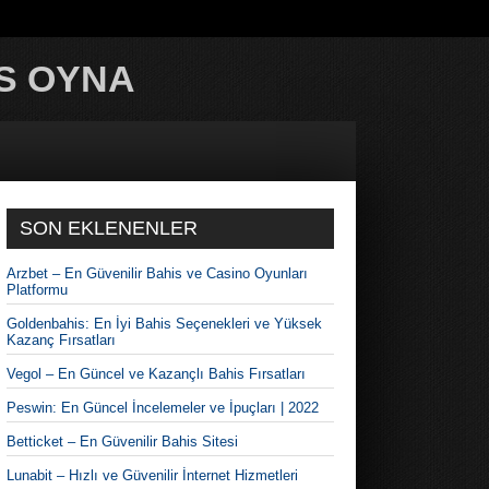
IS OYNA
SON EKLENENLER
Arzbet – En Güvenilir Bahis ve Casino Oyunları
Platformu
Goldenbahis: En İyi Bahis Seçenekleri ve Yüksek
Kazanç Fırsatları
Vegol – En Güncel ve Kazançlı Bahis Fırsatları
Peswin: En Güncel İncelemeler ve İpuçları | 2022
Betticket – En Güvenilir Bahis Sitesi
Lunabit – Hızlı ve Güvenilir İnternet Hizmetleri