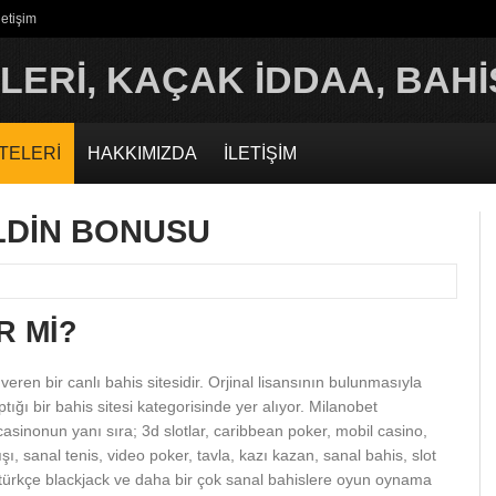
letişim
LERI, KAÇAK İDDAA, BAH
ITELERI
HAKKIMIZDA
İLETIŞIM
LDIN BONUSU
R MI?
ren bir canlı bahis sitesidir. Orjinal lisansının bulunmasıyla
ptığı bir bahis sitesi kategorisinde yer alıyor. Milanobet
 casinonun yanı sıra; 3d slotlar, caribbean poker, mobil casino,
ışı, sanal tenis, video poker, tavla, kazı kazan, sanal bahis, slot
s, türkçe blackjack ve daha bir çok sanal bahislere oyun oynama