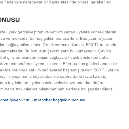
ası nedeniyle neredeyse bir bahis sitesinde olması gerekenleri
ONUSU
defa üyelik gerçekleştiren ve yatırım yapan üyelere yönelik olarak
 vermektedir. Bu hoş geldin bonusu ile birlikte yatırım yapan
tılım sağlayabilmektedir. Örnek verecek olursak; 500 TL tutarında
ımlanmaktadır. Bu bonusun çevrim şartı bulunmaktadır. Çevrim
nobet giriş adresinden erişim sağlayarak canlı destekten daha
 çok zor olmadığını söylemek isteriz. Eğer bu hoş geldin bonusu ile
 şekilde oyunlara katılım sağlayarak başlamış oluyor. 500 TL yerine
eneyimi yaşamanız büyük olasıkla sizlere daha fazla kazanç
undan faydalanan üyelerin çok aceleci davranmadan doğru
bahis tutkunlarına milanobet bahislerinde bol şanslar dileriz.
obet güvenilir mi
•
milanobet hoşgeldin bonusu