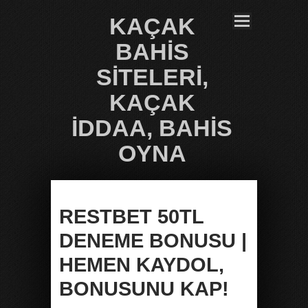
KAÇAK
BAHIS
SITELERI,
KAÇAK
İDDAA, BAHIS
OYNA
RESTBET 50TL
DENEME BONUSU |
HEMEN KAYDOL,
BONUSUNU KAP!