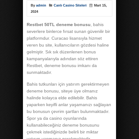
By
admin
Canlı Casino Siteleri
Mart 15,
2024
Restbet 50TL deneme bonusu
, bahis
severlere binlerce fırsat sunan güvenilir bir
platformdur. Curacao lisansıyla hizmet
veren bu site, kullanıcıların gözdesi haline
gelmiştir. Sık sık düzenlenen bonus
kampanyalarıyla adından söz ettiren
Restbet, deneme bonusu imkanı da
sunmaktadır.
Bahis tutkunları için yatırım gerektirmeyen
deneme bonusu, siteye üye olmanız
halinde kolayca elde edilebilir. Bahis
yaparken keyifli anlar yaşamanızı sağlayan
bu bonusun çevrim şartları bulunmaktadır.
Spor ya da casino oyunlarında
kullanabileceğiniz deneme bonusunu
çekmek istediğinizde belirli bir miktar
yatırım yapmanız gerekmektedir.