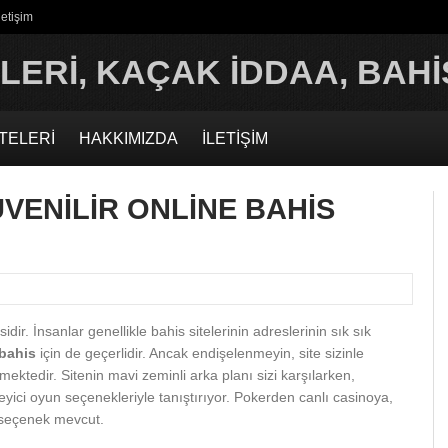
letişim
LERI, KAÇAK İDDAA, BAH
ITELERI
HAKKIMIZDA
İLETIŞIM
VENILIR ONLINE BAHIS
dir. İnsanlar genellikle bahis sitelerinin adreslerinin sık sık
bahis
için de geçerlidir. Ancak endişelenmeyin, site sizinle
mektedir. Sitenin mavi zeminli arka planı sizi karşılarken,
eyici oyun seçenekleriyle tanıştırıyor. Pokerden canlı casinoya,
 seçenek mevcut.