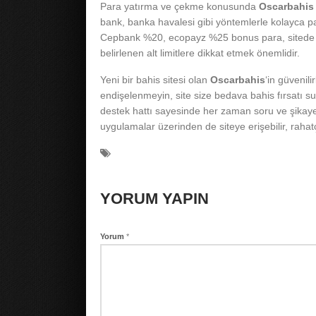
Para yatırma ve çekme konusunda
Oscarbahis
bank, banka havalesi gibi yöntemlerle kolayca para
Cepbank %20, ecopayz %25 bonus para, sitede d
belirlenen alt limitlere dikkat etmek önemlidir.
Yeni bir bahis sitesi olan
Oscarbahis
‘in güvenil
endişelenmeyin, site size bedava bahis fırsatı su
destek hattı sayesinde her zaman soru ve şikayetle
uygulamalar üzerinden de siteye erişebilir, rahatç
YORUM YAPIN
Yorum
*