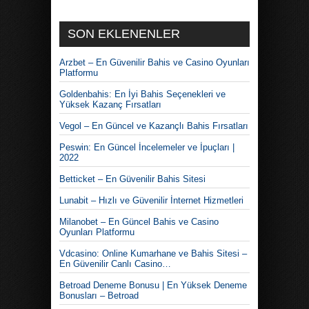
SON EKLENENLER
Arzbet – En Güvenilir Bahis ve Casino Oyunları
Platformu
Goldenbahis: En İyi Bahis Seçenekleri ve
Yüksek Kazanç Fırsatları
Vegol – En Güncel ve Kazançlı Bahis Fırsatları
Peswin: En Güncel İncelemeler ve İpuçları |
2022
Betticket – En Güvenilir Bahis Sitesi
Lunabit – Hızlı ve Güvenilir İnternet Hizmetleri
Milanobet – En Güncel Bahis ve Casino
Oyunları Platformu
Vdcasino: Online Kumarhane ve Bahis Sitesi –
En Güvenilir Canlı Casino…
Betroad Deneme Bonusu | En Yüksek Deneme
Bonusları – Betroad