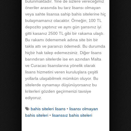
bulunmaktadır. Yine de sizlere vereceğimiz
öneriler arasında bu tarz lisansı olmayan
veya sahte lisansa sahip bahis sitelerine hiç
bulaşmamanız olacaktır. Örneğin; 100 TL
depozito yaptınız ve aynı gün şansınız iyi
gitti kasanız 2500 TL gibi bir rakama ulaştı.
Bu rakamı ödememek adına site bin bir
takla attı ve paranızı ödemedi. Bu durumda
hiçbir hak talep edemezsiniz. Diğer lisans
barındıran sitelerde ise en azından Malta
ve Curacao lisanslarına yönelik olarak
lisans hizmetini veren kuruluşlara çeşitli
yollarla ulaşabilmek mümkün oluyor. Bu
sitelerde oynamayı düşünüyorsanız bu
kriterleri gözden geçirmenizi tavsiye
ediyoruz.
bahis siteleri lisans
•
lisansı olmayan
bahis siteleri
•
lisanssız bahis siteleri