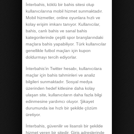
İnterbahis, köklü bir bahis sitesi olup
kullanıcılarına mobil hizmet sunmaktadır.
Mobil hizmetler, online oyunlara hızlı ve
kolay erişim imkanı tanıyor. Kullanıcılar,
bahis, canlı bahis ve sanal bahis
kategorilerinde çeşitli spor branşlarındaki
maçlara bahis yapabiliyor. Türk kullanıcılar
genellikle futbol maçları için kupon
doldurmayı tercih ediyorlar.
İnterbahis’in Twitter hesabı, kullanıcılara
maçlar için bahis tahminleri ve analiz
bilgileri sunmaktadır. Sosyal medya
üzerinden hedef kitlesine daha kolay
ulaşan site, kullanıcıların daha fazla bilgi
edinmesine yardımcı oluyor. Şikayet
durumunda ise hızlı bir şekilde çözüm
üretiyor.
İnterbahis, güvenilir ve lisanslı bir şekilde
hizmet veren bir sitedir. Giriş adreslerinde