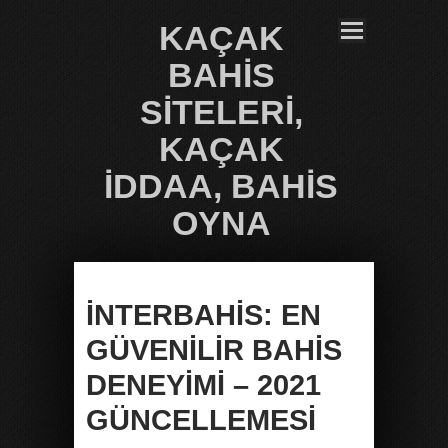
KAÇAK
BAHIS
SITELERI,
KAÇAK
İDDAA, BAHIS
OYNA
İNTERBAHIS: EN
GÜVENILIR BAHIS
DENEYIMI – 2021
GÜNCELLEMESI