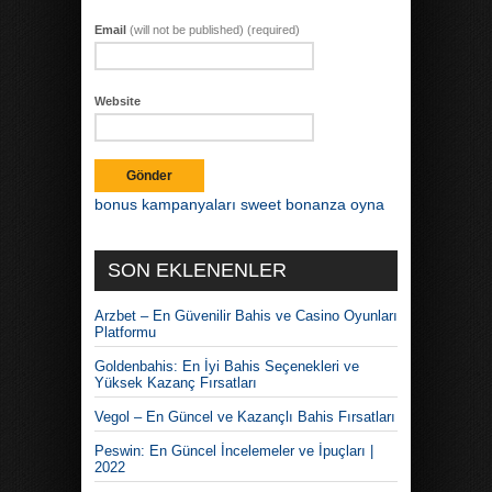
Email
(will not be published) (required)
Website
bonus kampanyaları
sweet bonanza oyna
SON EKLENENLER
Arzbet – En Güvenilir Bahis ve Casino Oyunları
Platformu
Goldenbahis: En İyi Bahis Seçenekleri ve
Yüksek Kazanç Fırsatları
Vegol – En Güncel ve Kazançlı Bahis Fırsatları
Peswin: En Güncel İncelemeler ve İpuçları |
2022