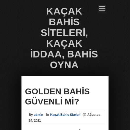
KAÇAK
BAHIS
SITELERI,
KAÇAK
İDDAA, BAHIS
OYNA
GOLDEN BAHIS
GÜVENLI MI?
By
admin
Kaçak Bahis Siteleri
Ağustos
24, 2021