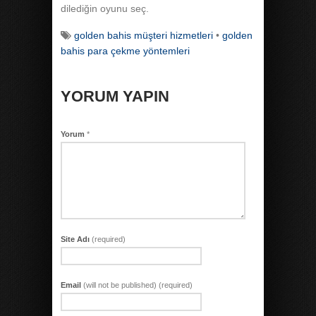
dilediğin oyunu seç.
golden bahis müşteri hizmetleri
•
golden
bahis para çekme yöntemleri
YORUM YAPIN
Yorum
*
Site Adı
(required)
Email
(will not be published) (required)