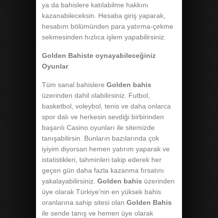
ya da bahislere katılabilme hakkını
kazanabileceksin. Hesaba giriş yaparak,
hesabım bölümünden para yatırma-çekme
sekmesinden hızlıca işlem yapabilirsiniz.
Golden Bahiste oynayabileceğiniz
Oyunlar
Tüm sanal bahislere
Golden bahis
üzerinden dahil olabilirsiniz. Futbol,
basketbol, voleybol, tenis ve daha onlarca
spor dalı ve herkesin sevdiği birbirinden
başarılı Casino oyunları ile sitemizde
tanışabilirsin. Bunların bazılarında çok
iyiyim diyorsan hemen yatırım yaparak ve
istatistikleri, tahminleri takip ederek her
geçen gün daha fazla kazanma fırsatını
yakalayabilirsiniz.
Golden bahis
üzerinden
üye olarak Türkiye’nin en yüksek bahis
oranlarına sahip sitesi olan
Golden Bahis
ile sende tanış ve hemen üye olarak