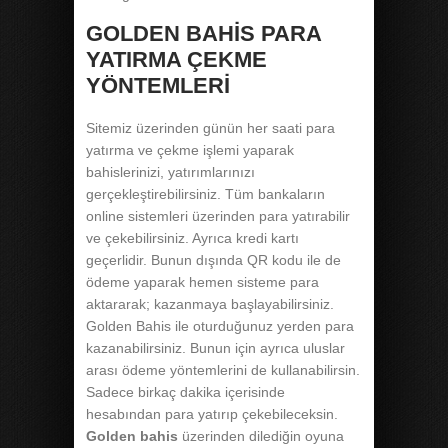
GOLDEN BAHIS PARA
YATIRMA ÇEKME
YÖNTEMLERI
Sitemiz üzerinden günün her saati para
yatırma ve çekme işlemi yaparak
bahislerinizi, yatırımlarınızı
gerçekleştirebilirsiniz. Tüm bankaların
online sistemleri üzerinden para yatırabilir
ve çekebilirsiniz. Ayrıca kredi kartı
geçerlidir. Bunun dışında QR kodu ile de
ödeme yaparak hemen sisteme para
aktararak; kazanmaya başlayabilirsiniz.
Golden Bahis ile oturduğunuz yerden para
kazanabilirsiniz. Bunun için ayrıca uluslar
arası ödeme yöntemlerini de kullanabilirsin.
Sadece birkaç dakika içerisinde
hesabından para yatırıp çekebileceksin.
Golden bahis
üzerinden dilediğin oyuna