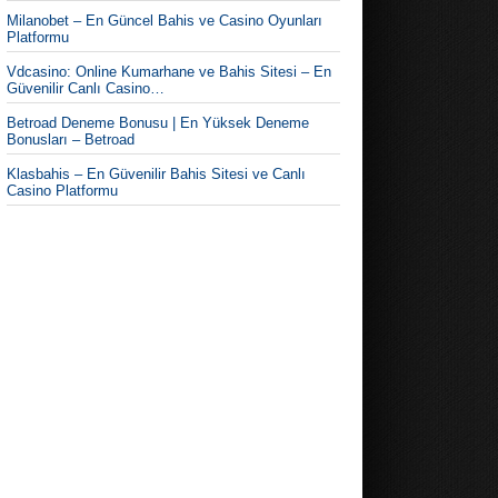
Milanobet – En Güncel Bahis ve Casino Oyunları
Platformu
Vdcasino: Online Kumarhane ve Bahis Sitesi – En
Güvenilir Canlı Casino…
Betroad Deneme Bonusu | En Yüksek Deneme
Bonusları – Betroad
Klasbahis – En Güvenilir Bahis Sitesi ve Canlı
Casino Platformu