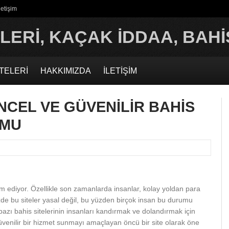
letişim
LERI, KAÇAK İDDAA, BAH
ITELERI
HAKKIMIZDA
İLETIŞIM
NCEL VE GÜVENILIR BAHIS
RMU
m ediyor. Özellikle son zamanlarda insanlar, kolay yoldan para
zde bu siteler yasal değil, bu yüzden birçok insan bu durumu
 bazı bahis sitelerinin insanları kandırmak ve dolandırmak için
güvenilir bir hizmet sunmayı amaçlayan öncü bir site olarak öne