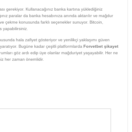
sı gerekiyor. Kullanacağınız banka kartına yüklediğiniz
ığınız paralar da banka hesabınıza anında aktarılır ve mağdur
 ve çekme konusunda farklı seçenekler sunuyor. Bitcoin,
yapabilirsiniz.
nusunda hala zafiyet gösteriyor ve yenilikçi yaklaşımı güven
aratıyor. Bugüne kadar çeşitli platformlarda
Forvetbet şikayet
umları göz ardı edip üye olanlar mağduriyet yaşayabilir. Her ne
niz her zaman önemlidir.