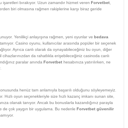
ru işaretleri bırakıyor. Uzun zamandır hizmet veren
Forvetbet
,
elerden biri olmasına rağmen rakiplerine karşı biraz geride
 sunuyor. Yenilikçi anlayışına rağmen, yeni oyunlar ve
bedava
tamıyor. Casino oyunu, kullanıcılar arasında popüler bir seçenek
lıyor. Ayrıca canlı olarak da oynayabileceğiniz bu oyun, diğer
bil cihazlarınızdan da rahatlıkla erişebileceğiniz casinoda canlı
zandığınız paralar anında
Forvetbet
hesabınıza yatırılırken, ne
.
konusunda henüz tam anlamıyla başarılı olduğunu söyleyemeyiz.
or. Hızlı oyun seçenekleriyle size hızlı kazanç imkanı sunan site,
nıza olanak tanıyor. Ancak bu bonuslarla kazandığınız parayla
nde de çok yaygın bir uygulama. Bu nedenle
Forvetbet güvenilir
namıyor.