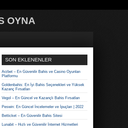
IS OYNA
SON EKLENENLER
Arzbet – En Güvenilir Bahis ve Casino Oyunları
Platformu
Goldenbahis: En İyi Bahis Seçenekleri ve Yüksek
Kazanç Fırsatları
Vegol – En Güncel ve Kazançlı Bahis Fırsatları
Peswin: En Güncel İncelemeler ve İpuçları | 2022
Betticket – En Güvenilir Bahis Sitesi
Lunabit – Hızlı ve Güvenilir İnternet Hizmetleri