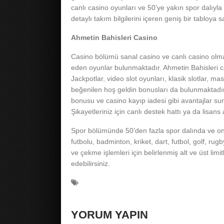
canlı casino oyunları ve 50’ye yakın spor dalıyla
detaylı takım bilgilerini içeren geniş bir tabloya sa
Ahmetin Bahisleri Casino
Casino bölümü sanal casino ve canlı casino olmak
eden oyunlar bulunmaktadır. Ahmetin Bahisleri cas
Jackpotlar, video slot oyunları, klasik slotlar, 
beğenilen hoş geldin bonusları da bulunmaktadı
bonusu ve casino kayıp iadesi gibi avantajlar sun
Şikayetleriniz için canlı destek hattı ya da lisans a
Spor bölümünde 50’den fazla spor dalında ve on
futbolu, badminton, kriket, dart, futbol, golf, ru
ve çekme işlemleri için belirlenmiş alt ve üst limitl
edebilirsiniz.
YORUM YAPIN