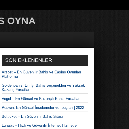
IS OYNA
SON EKLENENLER
Arzbet – En Güvenilir Bahis ve Casino Oyunları
Platformu
Goldenbahis: En İyi Bahis Seçenekleri ve Yüksek
Kazanç Fırsatları
Vegol – En Güncel ve Kazançlı Bahis Fırsatları
Peswin: En Güncel İncelemeler ve İpuçları | 2022
Betticket – En Güvenilir Bahis Sitesi
Lunabit – Hızlı ve Güvenilir İnternet Hizmetleri