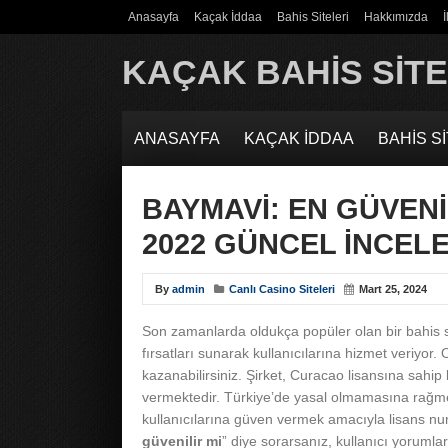
Anasayfa
Kaçak İddaa
Bahis Siteleri
Hakkımızda
İ
KAÇAK BAHIS SITE
ANASAYFA
KAÇAK İDDAA
BAHIS S
BAYMAVI: EN GÜVENIL
2022 GÜNCEL İNCEL
By
admin
Canlı Casino Siteleri
Mart 25, 2024
Son zamanlarda oldukça popüler olan bir bahis s
fırsatları sunarak kullanıcılarına hizmet veriyor
kazanabilirsiniz. Şirket, Curacao lisansına sahip 
vermektedir. Türkiye’de yasal olmamasına rağmen 
kullanıcılarına güven vermek amacıyla lisans num
güvenilir mi
” diye sorarsanız, kullanıcı yorumla