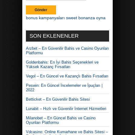
bonus kampanyaları
sweet bonanza oyna
SON EKLENENLER
Arzbet – En Güvenilir Bahis ve Casino Oyunları
Platformu
Goldenbahis: En İyi Bahis Seçenekleri ve
Yüksek Kazanç Fırsatları
Vegol – En Güncel ve Kazançlı Bahis Fırsatları
Peswin: En Güncel İncelemeler ve İpuçları |
2022
Betticket – En Güvenilir Bahis Sitesi
Lunabit – Hızlı ve Güvenilir İnternet Hizmetleri
Milanobet – En Güncel Bahis ve Casino
Oyunları Platformu
Vdcasino: Online Kumarhane ve Bahis Sitesi –