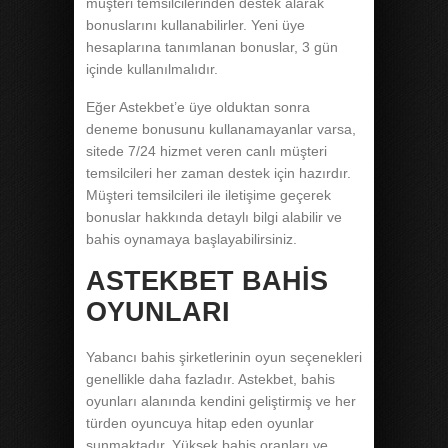
müşteri temsilcilerinden destek alarak
bonuslarını kullanabilirler. Yeni üye
hesaplarına tanımlanan bonuslar, 3 gün
içinde kullanılmalıdır.
Eğer Astekbet’e üye olduktan sonra
deneme bonusunu kullanamayanlar varsa,
sitede 7/24 hizmet veren canlı müşteri
temsilcileri her zaman destek için hazırdır.
Müşteri temsilcileri ile iletişime geçerek
bonuslar hakkında detaylı bilgi alabilir ve
bahis oynamaya başlayabilirsiniz.
ASTEKBET BAHIS
OYUNLARI
Yabancı bahis şirketlerinin oyun seçenekleri
genellikle daha fazladır. Astekbet, bahis
oyunları alanında kendini geliştirmiş ve her
türden oyuncuya hitap eden oyunlar
sunmaktadır. Yüksek bahis oranları ve