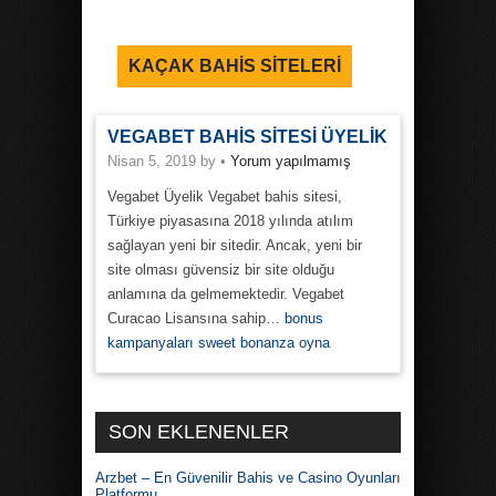
KAÇAK BAHIS SITELERI
VEGABET BAHIS SITESI ÜYELIK
Nisan 5, 2019
by
•
Yorum yapılmamış
Vegabet Üyelik Vegabet bahis sitesi,
Türkiye piyasasına 2018 yılında atılım
sağlayan yeni bir sitedir. Ancak, yeni bir
site olması güvensiz bir site olduğu
anlamına da gelmemektedir. Vegabet
Curacao Lisansına sahip…
bonus
kampanyaları
sweet bonanza oyna
SON EKLENENLER
Arzbet – En Güvenilir Bahis ve Casino Oyunları
Platformu