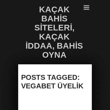
KAÇAK
BAHIS
SITELERI,
KAÇAK
İDDAA, BAHIS
OYNA
POSTS TAGGED:
VEGABET ÜYELIK