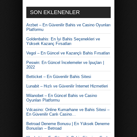
SON EKLENENLER
Arzbet – En Güvenilir Bahis ve Casino Oyunları
Platformu
Goldenbahis: En İyi Bahis Seçenekleri ve
Yüksek Kazanç Fırsatları
Vegol – En Güncel ve Kazançlı Bahis Fırsatları
Peswin: En Güncel İncelemeler ve İpuçları |
2022
Betticket – En Güvenilir Bahis Sitesi
Lunabit – Hızlı ve Güvenilir İnternet Hizmetleri
Milanobet – En Güncel Bahis ve Casino
Oyunları Platformu
Vdcasino: Online Kumarhane ve Bahis Sitesi –
En Güvenilir Canlı Casino…
Betroad Deneme Bonusu | En Yüksek Deneme
Bonusları – Betroad