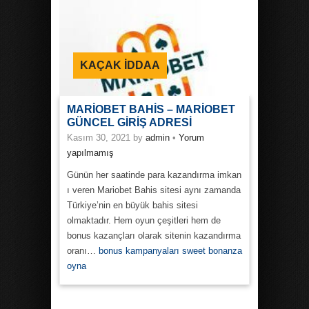
KAÇAK İDDAA
MARIOBET BAHIS – MARIOBET
GÜNCEL GIRIŞ ADRESI
Kasım 30, 2021
by
admin
•
Yorum
yapılmamış
Günün her saatinde para kazandırma imkan
ı veren Mariobet Bahis sitesi aynı zamanda
Türkiye’nin en büyük bahis sitesi
olmaktadır. Hem oyun çeşitleri hem de
bonus kazançları olarak sitenin kazandırma
oranı…
bonus kampanyaları
sweet bonanza
oyna