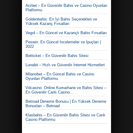
Arzbet – En Güvenilir Bahis ve Casino Oyunları
Platformu
Goldenbahis: En İyi Bahis Seçenekleri ve
Yüksek Kazanç Fırsatları
Vegol – En Güncel ve Kazançlı Bahis Fırsatları
Peswin: En Güncel İncelemeler ve İpuçları |
2022
Betticket – En Güvenilir Bahis Sitesi
Lunabit – Hızlı ve Güvenilir İnternet Hizmetleri
Milanobet – En Güncel Bahis ve Casino
Oyunları Platformu
Vdcasino: Online Kumarhane ve Bahis Sitesi –
En Güvenilir Canlı Casino…
Betroad Deneme Bonusu | En Yüksek Deneme
Bonusları – Betroad
Klasbahis – En Güvenilir Bahis Sitesi ve Canlı
Casino Platformu