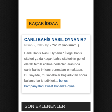
KAÇAK İDDAA
CANLI BAHIS NASIL OYNANIR?
Nisan 2, 2019
by
•
Yorum yapılmamış
Canlı Bahis Nasıl Oynanır? İllegal bahis
siteleri ya da kaçak bahis sitelerinin genel
olarak tercih edilme nedenleri arasında
canlı bahis imkanı sunmaları olmaktadır.
Bu sayede, müsabakalar başladıktan sonra
kullanıcılar istedikleri…
bonus
kampanyaları
sweet bonanza oyna
SON EKLENENLER